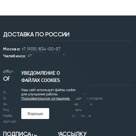
ДОСТАВКА ПО РОССИИ
Москва:
+7 (905) 834-00-57
Челябинск:
+7 (351) 200-33-42
office@0250.ru
УВЕДОМЛЕНИЕ О
ОБЪЕКТЫ
ФАЙЛАХ COOKIES
Наш сайт использует файлы cookie
Парки
Бульвары
для улучшения работы.
Скверы
Академии спорта
Пользовательское соглашение.
Жилые комплексы
Скейтпарки
Площади
Отели
Хорошо
Набережные
Аэропорты
Арт-объекты
ПОДПИСАТЬСЯ НА РАССЫЛКУ