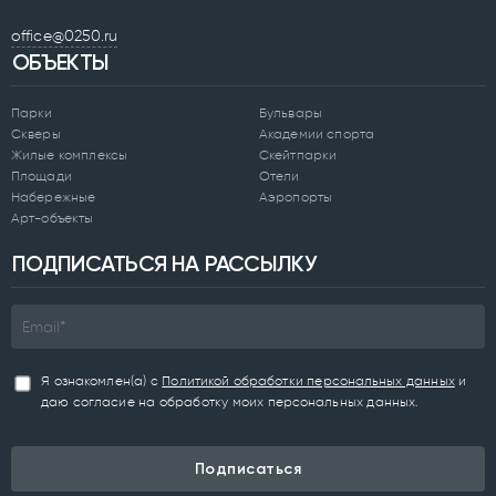
office@0250.ru
ОБЪЕКТЫ
Парки
Бульвары
Скверы
Академии спорта
Жилые комплексы
Скейтпарки
Площади
Отели
Набережные
Аэропорты
Арт-объекты
ПОДПИСАТЬСЯ НА РАССЫЛКУ
Я ознакомлен(а) с
Политикой обработки персональных данных
и
даю согласие на обработку моих персональных данных.
Подписаться