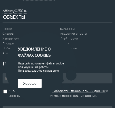
office@0250.ru
ОБЪЕКТЫ
Парки
Бульвары
Скверы
Академии спорта
Жилые комплексы
Скейтпарки
Площади
Отели
Набережные
Аэропорты
УВЕДОМЛЕНИЕ О
Арт-объекты
ФАЙЛАХ COOKIES
ПОДПИСАТЬСЯ НА РАССЫЛКУ
Наш сайт использует файлы cookie
для улучшения работы.
Пользовательское соглашение.
Хорошо
Я ознакомлен(а) с
Политикой обработки персональных данных
и
даю согласие на обработку моих персональных данных.
Подписаться