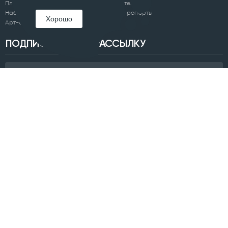
Площади
Отели
Набережные
Аэропорты
Хорошо
Арт-объекты
ПОДПИСАТЬСЯ НА РАССЫЛКУ
Я ознакомлен(а) с
Политикой обработки персональных данных
и
даю согласие на обработку моих персональных данных.
Подписаться
Все материалы сайта являются объектом авторского права. Любое
использование материалов сайта, кроме ссылок на них либо
цитирование с обязательной гиперссылкой на них, следующей
непосредственно до либо после цитаты, возможно только с
письменного разрешения правообладателя.