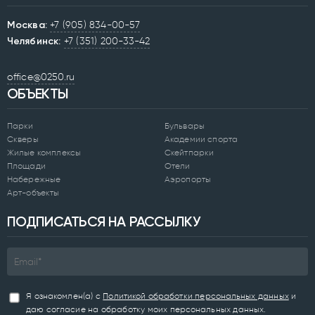
Москва:
+7 (905) 834-00-57
Челябинск:
+7 (351) 200-33-42
office@0250.ru
ОБЪЕКТЫ
Парки
Бульвары
Скверы
Академии спорта
Жилые комплексы
Скейтпарки
Площади
Отели
Набережные
Аэропорты
Арт-объекты
ПОДПИСАТЬСЯ НА РАССЫЛКУ
Я ознакомлен(а) с
Политикой обработки персональных данных
и
даю согласие на обработку моих персональных данных.