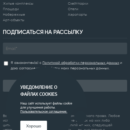
Жилые комплексы
Скейтпарки
Площади
Отели
Набережные
Аэропорты
Арт-объекты
ПОДПИСАТЬСЯ НА РАССЫЛКУ
Я ознакомлен(а) с
Политикой обработки персональных данных
и
даю согласие на обработку моих персональных данных.
Подписаться
УВЕДОМЛЕНИЕ О
ФАЙЛАХ COOKIES
Наш сайт использует файлы cookie
для улучшения работы.
Пользовательское соглашение.
Все материалы сайта являются объектом авторского права. Любое
использование материалов сайта, кроме ссылок на них либо
цитирование с обязательной гиперссылкой на них, следующей
Хорошо
непосредственно до либо после цитаты, возможно только с