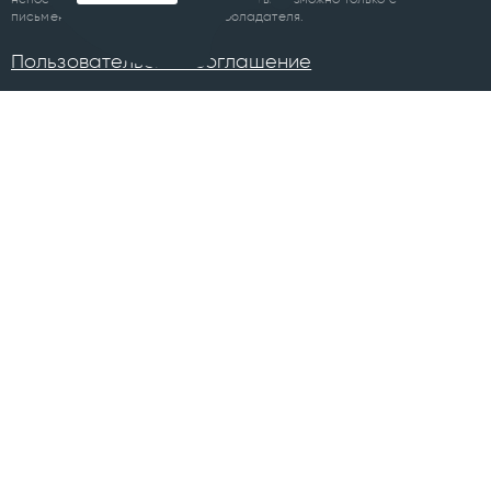
письменного разрешения правообладателя.
Пользовательское соглашение
ПРОЕКТЫ
Челябинск
Курган
Санкт-Петербург
Суздаль
Тюмень
Ханты-Мансийск
Уфа
Череповец
Москва
Архангельск
Сочи
Братск
Екатеринбург
Всего в 74 городах
Магнитогорск