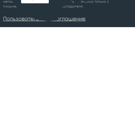
непосредственно до либо после цитаты, возможно только с
письменного разрешения правообладателя.
Пользовательское соглашение
ПРОЕКТЫ
Челябинск
Курган
Санкт-Петербург
Суздаль
Тюмень
Ханты-Мансийск
Уфа
Череповец
Москва
Архангельск
Сочи
Братск
Екатеринбург
Всего в 74 городах
Магнитогорск