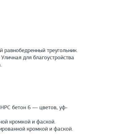
й равнобедренный треугольник.
. Уличная для благоустройства
.
HPС бетон 6 — цветов, уф-
ной кромкой и фаской.
ированной кромкой и фаской.