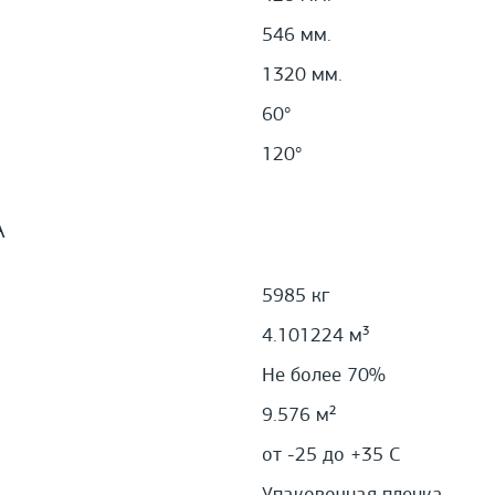
546 мм.
1320 мм.
60°
120°
А
5985 кг
4.101224 м³
Не более 70%
9.576 м²
от -25 до +35 С