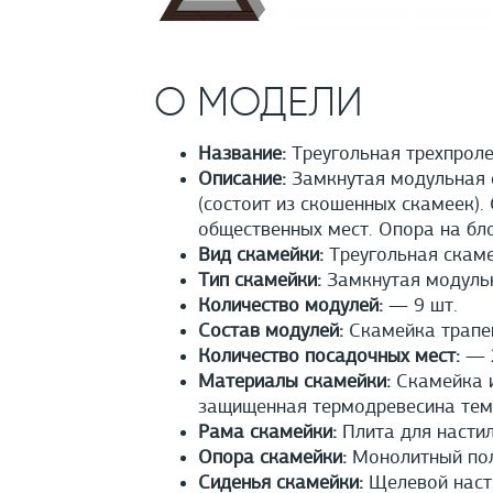
О МОДЕЛИ
Название:
Треугольная трехпроле
Описание:
Замкнутая модульная с
(состоит из скошенных скамеек).
общественных мест. Опора на бло
Вид скамейки:
Треугольная скам
Тип скамейки:
Замкнутая модуль
Количество модулей:
— 9 шт.
Состав модулей:
Скамейка трапец
Количество посадочных мест:
— 2
Материалы скамейки:
Скамейка и
защищенная термодревесина тем
Рама скамейки:
Плита для настил
Опора скамейки:
Монолитный полы
Сиденья скамейки:
Щелевой насти