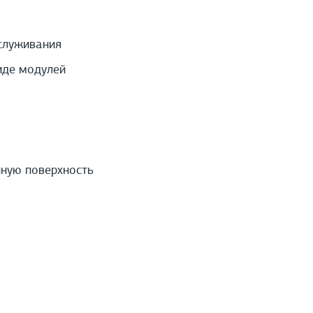
служивания
иде модулей
нную поверхность