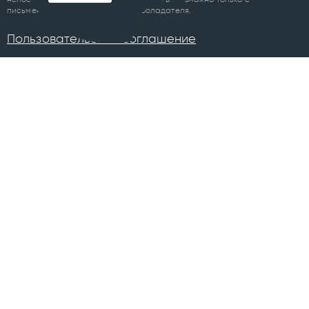
письменного разрешения правообладателя.
Пользовательское соглашение
ПРОЕКТЫ
Челябинск
Курган
Санкт-Петербург
Суздаль
Тюмень
Ханты-Мансийск
Уфа
Череповец
Москва
Архангельск
Сочи
Братск
Екатеринбург
Всего в 74 городах
Магнитогорск