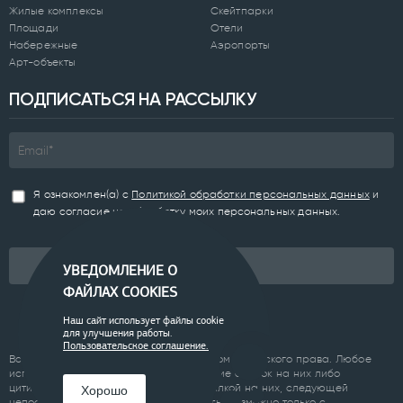
Жилые комплексы
Скейтпарки
Площади
Отели
Набережные
Аэропорты
Арт-объекты
ПОДПИСАТЬСЯ НА РАССЫЛКУ
Я ознакомлен(а) с
Политикой обработки персональных данных
и
даю согласие на обработку моих персональных данных.
Подписаться
УВЕДОМЛЕНИЕ О
ФАЙЛАХ COOKIES
Наш сайт использует файлы cookie
для улучшения работы.
Пользовательское соглашение.
Все материалы сайта являются объектом авторского права. Любое
использование материалов сайта, кроме ссылок на них либо
цитирование с обязательной гиперссылкой на них, следующей
Хорошо
непосредственно до либо после цитаты, возможно только с