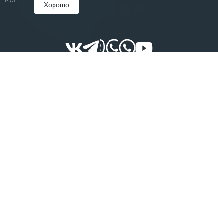
Магнитогорск
Хорошо
ООО "ВОРЛД ПРАЙС"
ОГРН: 1077453008940
ИНН: 7453179750
© DENIS PUKHOV 2019-2026