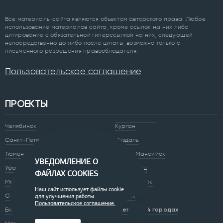
Все материалы сайта являются объектом авторского права. Любое
использование материалов сайта, кроме ссылок на них либо
цитирование с обязательной гиперссылкой на них, следующей
непосредственно до либо после цитаты, возможно только с
письменного разрешения правообладателя.
Пользовательское соглашение
ПРОЕКТЫ
Челябинск
Курган
Санкт-Петербург
Суздаль
Тюмень
Ханты-Мансийск
УВЕДОМЛЕНИЕ О
Уфа
Череповец
ФАЙЛАХ COOKIES
Москва
Архангельск
Наш сайт использует файлы cookie
Сочи
Братск
для улучшения работы.
Пользовательское соглашение.
Екатеринбург
Всего в 74 городах