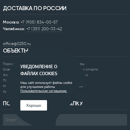
ДОСТАВКА ПО РОССИИ
Москва:
+7 (905) 834-00-57
Челябинск:
+7 (351) 200-33-42
office@0250.ru
ОБЪЕКТЫ
Парки
Бульвары
УВЕДОМЛЕНИЕ О
Скверы
Академии спорта
ФАЙЛАХ COOKIES
Жилые комплексы
Скейтпарки
Площади
Отели
Наш сайт использует файлы cookie
Набережные
Аэропорты
для улучшения работы.
Арт-объекты
Пользовательское соглашение.
ПОДПИСАТЬСЯ НА РАССЫЛКУ
Хорошо