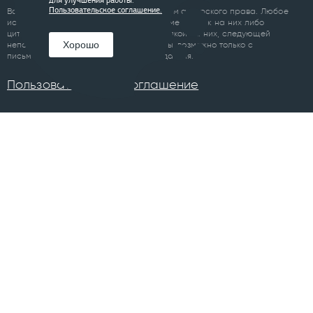
для улучшения работы.
Все материалы сайта являются объектом авторского права. Любое
Пользовательское соглашение.
использование материалов сайта, кроме ссылок на них либо
цитирование с обязательной гиперссылкой на них, следующей
Хорошо
непосредственно до либо после цитаты, возможно только с
письменного разрешения правообладателя.
Пользовательское соглашение
ПРОЕКТЫ
Челябинск
Курган
Санкт-Петербург
Суздаль
Тюмень
Ханты-Мансийск
Уфа
Череповец
Москва
Архангельск
Сочи
Братск
Екатеринбург
Всего в 74 городах
Магнитогорск