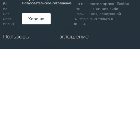
Пользовательское соглашение.
Все материалы сайта являются объектом авторского права. Любое
использование материалов сайта, кроме ссылок на них либо
цитирование с обязательной гиперссылкой на них, следующей
Хорошо
непосредственно до либо после цитаты, возможно только с
письменного разрешения правообладателя.
Пользовательское соглашение
ПРОЕКТЫ
Челябинск
Курган
Санкт-Петербург
Суздаль
Тюмень
Ханты-Мансийск
Уфа
Череповец
Москва
Архангельск
Сочи
Братск
Екатеринбург
Всего в 74 городах
Магнитогорск