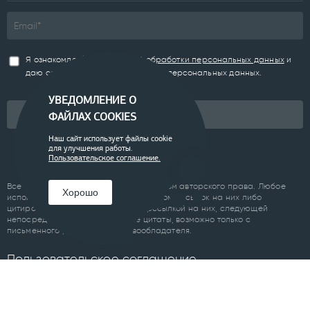
Я ознакомлен(а) с
Политикой обработки персональных данных
и
даю согласие на обработку моих персональных данных.
УВЕДОМЛЕНИЕ О
Подписаться
ФАЙЛАХ COOKIES
Наш сайт использует файлы cookie
для улучшения работы.
Пользовательское соглашение.
Все материалы сайта являются объектом авторского права. Любое
Хорошо
использование материалов сайта, кроме ссылок на них либо
цитирование с обязательной гиперссылкой на них, следующей
непосредственно до либо после цитаты, возможно только с
письменного разрешения правообладателя.
Пользовательское соглашение
ПРОЕКТЫ