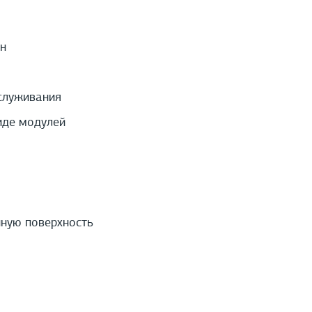
н
служивания
иде модулей
нную поверхность