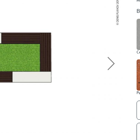
н
В
С
Р