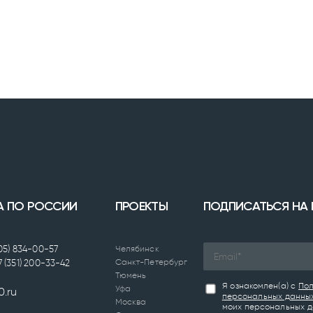
А ПО РОССИИ
ПРОЕКТЫ
ПОДПИСАТЬСЯ НА
905) 834-00-57
Челябинск
Санкт-Петербург
7 (351) 200-33-42
Тюмень
Я ознакомлен(а) с
Пол
Уфа
0.ru
персональных данны
Москва
моих персональных д