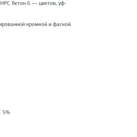
HPС бетон 6 — цветов, уф-
ированной кромкой и фаской.
С 5%