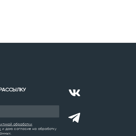
 РАССЫЛКУ
итикой обработки
х
и даю согласие на обработку
анных.