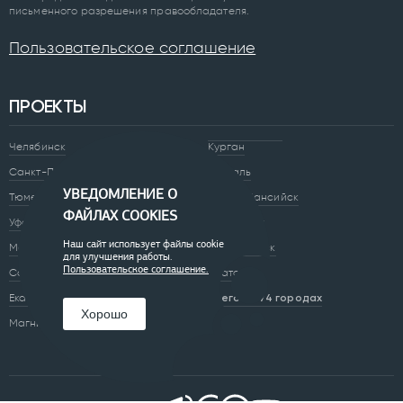
письменного разрешения правообладателя.
Пользовательское соглашение
ПРОЕКТЫ
Челябинск
Курган
Санкт-Петербург
Суздаль
УВЕДОМЛЕНИЕ О
Тюмень
Ханты-Мансийск
ФАЙЛАХ COOKIES
Уфа
Череповец
Наш сайт использует файлы cookie
Москва
Архангельск
для улучшения работы.
Пользовательское соглашение.
Сочи
Братск
Екатеринбург
Всего в 74 городах
Хорошо
Магнитогорск