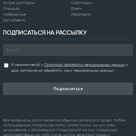
Жилые комплексы
Скейтпарки
Площади
Отели
Набережные
Аэропорты
Арт-объекты
ПОДПИСАТЬСЯ НА РАССЫЛКУ
Я ознакомлен(а) с
Политикой обработки персональных данных
и
даю согласие на обработку моих персональных данных.
Подписаться
Все материалы сайта являются объектом авторского права. Любое
использование материалов сайта, кроме ссылок на них либо
цитирование с обязательной гиперссылкой на них, следующей
непосредственно до либо после цитаты, возможно только с