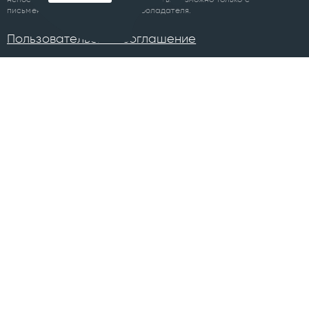
письменного разрешения правообладателя.
Пользовательское соглашение
ПРОЕКТЫ
Челябинск
Курган
Санкт-Петербург
Суздаль
Тюмень
Ханты-Мансийск
Уфа
Череповец
Москва
Архангельск
Сочи
Братск
Екатеринбург
Всего в 74 городах
Магнитогорск