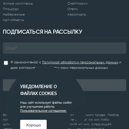
Жилые комплексы
Скейтпарки
Площади
Отели
Набережные
Аэропорты
Арт-объекты
ПОДПИСАТЬСЯ НА РАССЫЛКУ
Я ознакомлен(а) с
Политикой обработки персональных данных
и
даю согласие на обработку моих персональных данных.
Подписаться
УВЕДОМЛЕНИЕ О
ФАЙЛАХ COOKIES
Наш сайт использует файлы cookie
для улучшения работы.
Пользовательское соглашение.
Все материалы сайта являются объектом авторского права. Любое
использование материалов сайта, кроме ссылок на них либо
цитирование с обязательной гиперссылкой на них, следующей
Хорошо
непосредственно до либо после цитаты, возможно только с