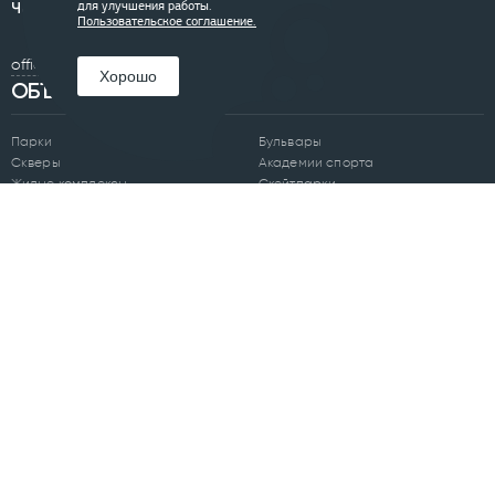
Челябинск:
+7 (351) 200-33-42
для улучшения работы.
Пользовательское соглашение.
office@0250.ru
Хорошо
ОБЪЕКТЫ
Парки
Бульвары
Скверы
Академии спорта
Жилые комплексы
Скейтпарки
Площади
Отели
Набережные
Аэропорты
Арт-объекты
ПОДПИСАТЬСЯ НА РАССЫЛКУ
Я ознакомлен(а) с
Политикой обработки персональных данных
и
даю согласие на обработку моих персональных данных.