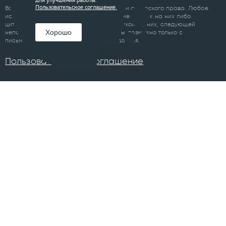
для улучшения работы.
Все материалы сайта являются объектом авторского права. Любое
Пользовательское соглашение.
использование материалов сайта, кроме ссылок на них либо
цитирование с обязательной гиперссылкой на них, следующей
Хорошо
непосредственно до либо после цитаты, возможно только с
письменного разрешения правообладателя.
Пользовательское соглашение
ПРОЕКТЫ
Челябинск
Курган
Санкт-Петербург
Суздаль
Тюмень
Ханты-Мансийск
Уфа
Череповец
Москва
Архангельск
Сочи
Братск
Екатеринбург
Всего в 74 городах
Магнитогорск