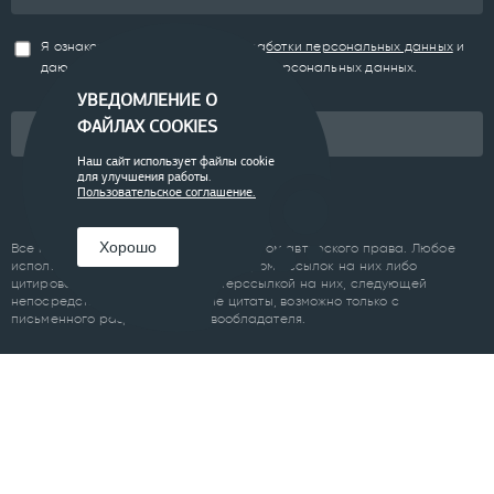
Я ознакомлен(а) с
Политикой обработки персональных данных
и
даю согласие на обработку моих персональных данных.
УВЕДОМЛЕНИЕ О
ФАЙЛАХ COOKIES
Подписаться
Наш сайт использует файлы cookie
для улучшения работы.
Пользовательское соглашение.
Хорошо
Все материалы сайта являются объектом авторского права. Любое
использование материалов сайта, кроме ссылок на них либо
цитирование с обязательной гиперссылкой на них, следующей
непосредственно до либо после цитаты, возможно только с
письменного разрешения правообладателя.
Пользовательское соглашение
ПРОЕКТЫ
Челябинск
Курган