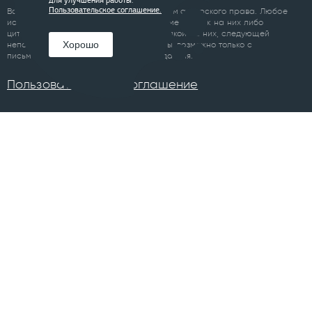
для улучшения работы.
Все материалы сайта являются объектом авторского права. Любое
Пользовательское соглашение.
использование материалов сайта, кроме ссылок на них либо
цитирование с обязательной гиперссылкой на них, следующей
Хорошо
непосредственно до либо после цитаты, возможно только с
письменного разрешения правообладателя.
Пользовательское соглашение
ПРОЕКТЫ
Челябинск
Курган
Санкт-Петербург
Суздаль
Тюмень
Ханты-Мансийск
Уфа
Череповец
Москва
Архангельск
Сочи
Братск
Екатеринбург
Всего в 74 городах
Магнитогорск