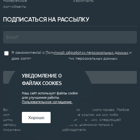
Набережные
Аэропорты
Арт-объекты
ПОДПИСАТЬСЯ НА РАССЫЛКУ
Я ознакомлен(а) с
Политикой обработки персональных данных
и
даю согласие на обработку моих персональных данных.
УВЕДОМЛЕНИЕ О
Подписаться
ФАЙЛАХ COOKIES
Наш сайт использует файлы cookie
для улучшения работы.
Пользовательское соглашение.
Все материалы сайта являются объектом авторского права. Любое
использование материалов сайта, кроме ссылок на них либо
Хорошо
цитирование с обязательной гиперссылкой на них, следующей
непосредственно до либо после цитаты, возможно только с
письменного разрешения правообладателя.