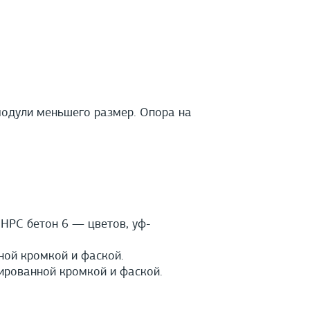
модули меньшего размер. Опора на
HPС бетон 6 — цветов, уф-
ной кромкой и фаской.
ированной кромкой и фаской.