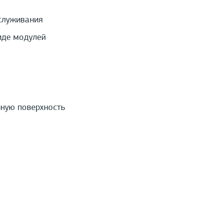
служивания
иде модулей
нную поверхность