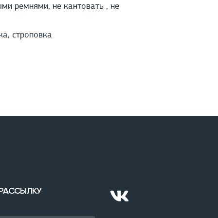
и ремнями, не кантовать , не
ка, строповка
 РАССЫЛКУ