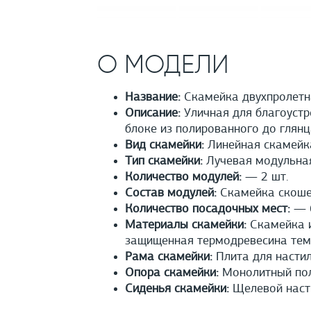
О МОДЕЛИ
Название:
Скамейка двухпролетн
Описание:
Уличная для благоустр
блоке из полированного до глянц
Вид скамейки:
Линейная скамейк
Тип скамейки:
Лучевая модульна
Количество модулей:
— 2 шт.
Состав модулей:
Скамейка скошен
Количество посадочных мест:
— 6
Материалы скамейки:
Скамейка и
защищенная термодревесина тем
Рама скамейки:
Плита для настил
Опора скамейки:
Монолитный полы
Сиденья скамейки:
Щелевой насти