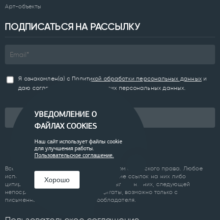
Арт-объекты
ПОДПИСАТЬСЯ НА РАССЫЛКУ
Я ознакомлен(а) с
Политикой обработки персональных данных
и
даю согласие на обработку моих персональных данных.
УВЕДОМЛЕНИЕ О
Подписаться
ФАЙЛАХ COOKIES
Наш сайт использует файлы cookie
для улучшения работы.
Пользовательское соглашение.
Все материалы сайта являются объектом авторского права. Любое
использование материалов сайта, кроме ссылок на них либо
Хорошо
цитирование с обязательной гиперссылкой на них, следующей
непосредственно до либо после цитаты, возможно только с
письменного разрешения правообладателя.
Пользовательское соглашение