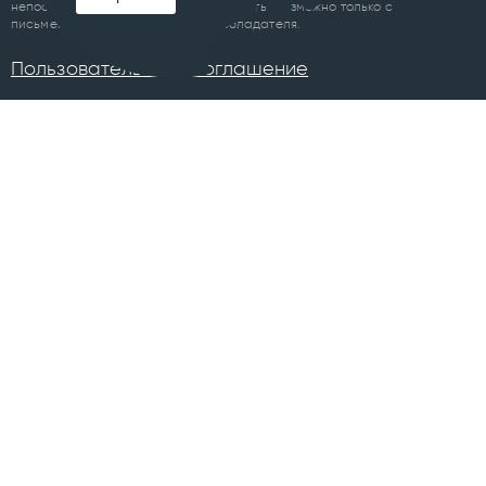
непосредственно до либо после цитаты, возможно только с
письменного разрешения правообладателя.
Пользовательское соглашение
ПРОЕКТЫ
Челябинск
Курган
Санкт-Петербург
Суздаль
Тюмень
Ханты-Мансийск
Уфа
Череповец
Москва
Архангельск
Сочи
Братск
Екатеринбург
Всего в 74 городах
Магнитогорск