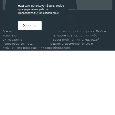
Подписаться
Наш сайт использует файлы cookie
для улучшения работы.
Пользовательское соглашение.
Хорошо
Все материалы сайта являются объектом авторского права. Любое
использование материалов сайта, кроме ссылок на них либо
цитирование с обязательной гиперссылкой на них, следующей
непосредственно до либо после цитаты, возможно только с
письменного разрешения правообладателя.
Пользовательское соглашение
ПРОЕКТЫ
Челябинск
Курган
Санкт-Петербург
Суздаль
Тюмень
Ханты-Мансийск
Уфа
Череповец