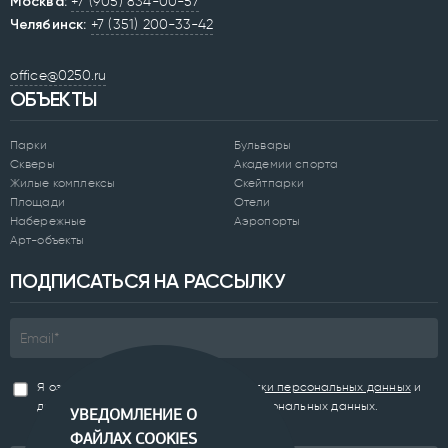
Москва:
+7 (905) 834-00-57
Челябинск:
+7 (351) 200-33-42
office@0250.ru
ОБЪЕКТЫ
Парки
Бульвары
Скверы
Академии спорта
Жилые комплексы
Скейтпарки
Площади
Отели
Набережные
Аэропорты
Арт-объекты
ПОДПИСАТЬСЯ НА РАССЫЛКУ
Я ознакомлен(а) с
Политикой обработки персональных данных
и
даю согласие на обработку моих персональных данных.
УВЕДОМЛЕНИЕ О
ФАЙЛАХ COOKIES