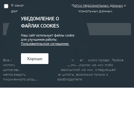
Я ознакомлен(а) с
Политикой обработки персональных данных
и
даю согласие на обработку моих персональных данных.
УВЕДОМЛЕНИЕ О
ФАЙЛАХ COOKIES
Подписаться
Наш сайт использует файлы cookie
для улучшения работы.
Пользовательское соглашение.
Хорошо
Все материалы сайта являются объектом авторского права. Любое
использование материалов сайта, кроме ссылок на них либо
цитирование с обязательной гиперссылкой на них, следующей
непосредственно до либо после цитаты, возможно только с
письменного разрешения правообладателя.
Пользовательское соглашение
ПРОЕКТЫ
Челябинск
Курган
Санкт-Петербург
Суздаль