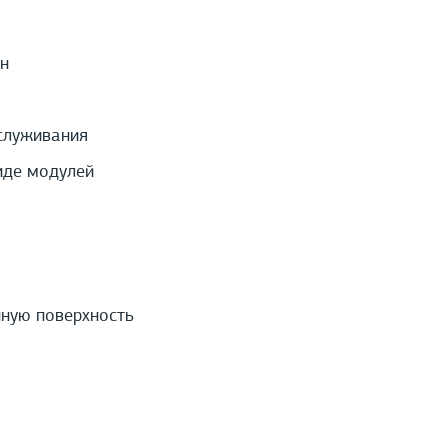
н
служивания
иде модулей
нную поверхность