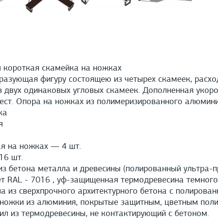
 короткая скамейка на ножках
азующая фигуру состоящею из четырех скамеек, расход
из двух одинаковых угловых скамеек. Дополненная укор
ест. Опора на ножках из полимеризированного алюмини
ка
я
я на ножках — 4 шт.
6 шт.
з бетона металла и древесины (полированный ультра-
 RAL - 7016 , уф-защищенная термодревесина темного
а из сверхпрочного архитектурного бетона с полирован
ножки из алюминия, покрытые защитным, цветным поли
л из термодревесины, не контактирующий с бетоном.