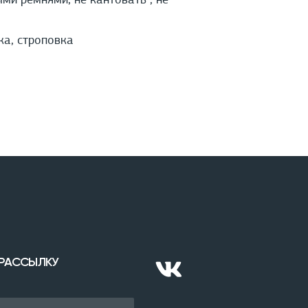
и ремнями, не кантовать , не
ка, строповка
 РАССЫЛКУ