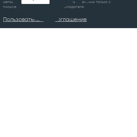
непосредственно до либо после цитаты, возможно только с
письменного разрешения правообладателя.
Пользовательское соглашение
ПРОЕКТЫ
Челябинск
Курган
Санкт-Петербург
Суздаль
Тюмень
Ханты-Мансийск
Уфа
Череповец
Москва
Архангельск
Сочи
Братск
Екатеринбург
Всего в 74 городах
Магнитогорск