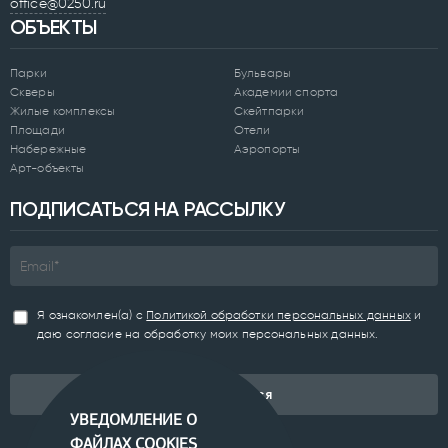
office@0250.ru
ОБЪЕКТЫ
Парки
Бульвары
Скверы
Академии спорта
Жилые комплексы
Скейтпарки
Площади
Отели
Набережные
Аэропорты
Арт-объекты
ПОДПИСАТЬСЯ НА РАССЫЛКУ
Я ознакомлен(а) с
Политикой обработки персональных данных
и
даю согласие на обработку моих персональных данных.
Подписаться
УВЕДОМЛЕНИЕ О
ФАЙЛАХ COOKIES