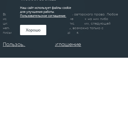
Наш сайт использует файлы cookie
для улучшения работы.
Все материалы сайта являются объектом авторского права. Любое
Пользовательское соглашение.
использование материалов сайта, кроме ссылок на них либо
цитирование с обязательной гиперссылкой на них, следующей
непосредственно до либо после цитаты, возможно только с
Хорошо
письменного разрешения правообладателя.
Пользовательское соглашение
ПРОЕКТЫ
Челябинск
Курган
Санкт-Петербург
Суздаль
Тюмень
Ханты-Мансийск
Уфа
Череповец
Москва
Архангельск
Сочи
Братск
Екатеринбург
Всего в 74 городах