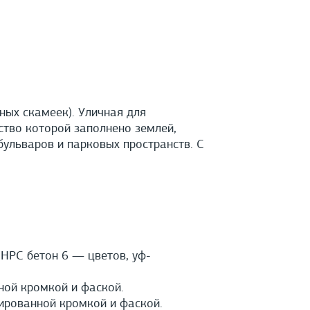
ных скамеек). Уличная для
ство которой заполнено землей,
бульваров и парковых пространств. С
HPС бетон 6 — цветов, уф-
ной кромкой и фаской.
ированной кромкой и фаской.