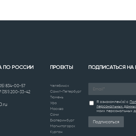
А ПО РОССИИ
ПРОЕКТЫ
ПОДПИСАТЬСЯ НА
905) 834-00-57
Челябинск
Санкт-Петербург
7 (351) 200-33-42
Тюмень
Я ознакомлен(а) с
Пол
Уфа
0.ru
персональных данны
Москва
моих персональных д
Сочи
Екатеринбург
Подписаться
Магнитогорск
Курган