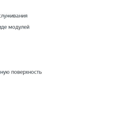
служивания
иде модулей
нную поверхность