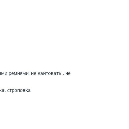
и ремнями, не кантовать , не
ка, строповка