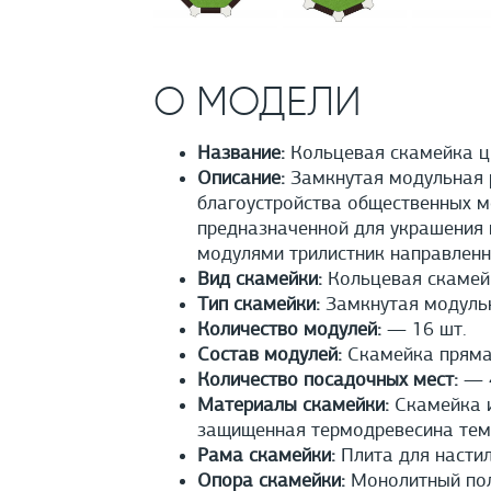
О МОДЕЛИ
Название:
Кольцевая скамейка ц
Описание:
Замкнутая модульная р
благоустройства общественных м
предназначенной для украшения ц
модулями трилистник направленн
Вид скамейки:
Кольцевая скамей
Тип скамейки:
Замкнутая модуль
Количество модулей:
— 16 шт.
Состав модулей:
Скамейка прямая
Количество посадочных мест:
— 4
Материалы скамейки:
Скамейка и
защищенная термодревесина тем
Рама скамейки:
Плита для настил
Опора скамейки:
Монолитный полы