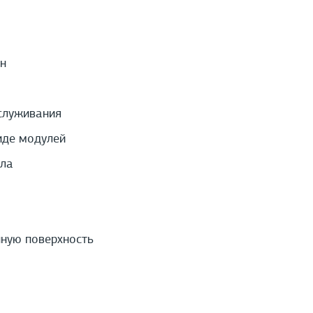
н
служивания
иде модулей
ила
нную поверхность