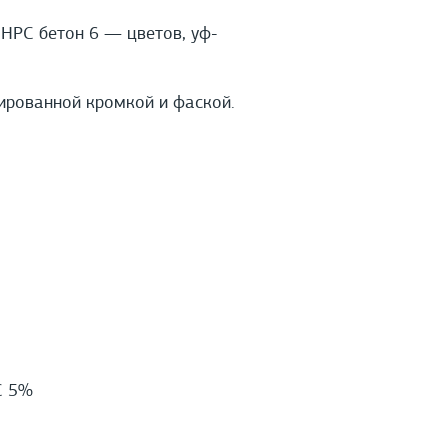
HPС бетон 6 — цветов, уф-
ированной кромкой и фаской.
С 5%