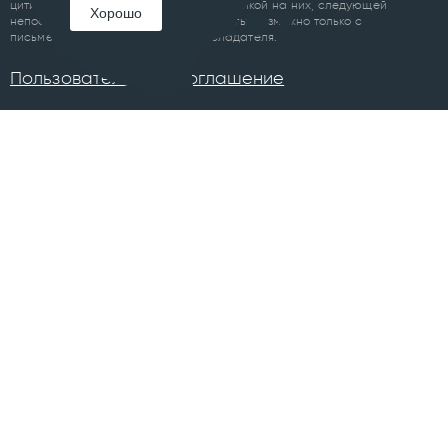
цитирование с обязательной гиперссылкой на них, следующей
Хорошо
непосредственно до либо после цитаты, возможно только с
письменного разрешения правообладателя.
Пользовательское соглашение
ПРОЕКТЫ
Челябинск
Курган
Санкт-Петербург
Суздаль
Тюмень
Ханты-Мансийск
Уфа
Череповец
Москва
Архангельск
Сочи
Братск
Екатеринбург
Всего в 74 городах
Магнитогорск