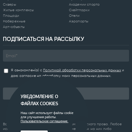
Скверы
Академии спорта
Жилые комплексы
Скейтпарки
Площади
Отели
Набережные
Аэропорты
Арт-объекты
ПОДПИСАТЬСЯ НА РАССЫЛКУ
Я ознакомлен(а) с
Политикой обработки персональных данных
и
даю согласие на обработку моих персональных данных.
Подписаться
УВЕДОМЛЕНИЕ О
ФАЙЛАХ COOKIES
Наш сайт использует файлы cookie
для улучшения работы.
Пользовательское соглашение.
Все материалы сайта являются объектом авторского права. Любое
использование материалов сайта, кроме ссылок на них либо