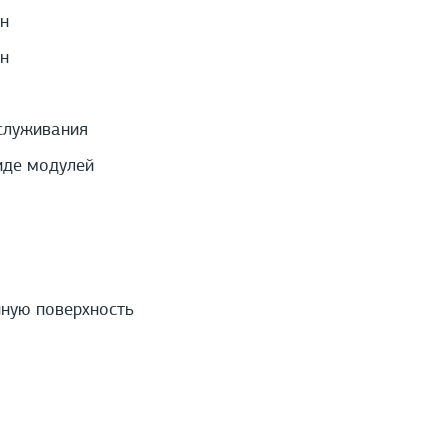
н
н
служивания
иде модулей
нную поверхность