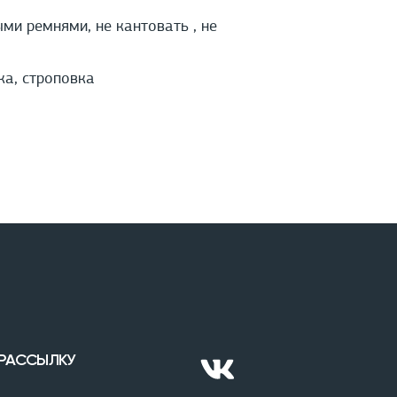
и ремнями, не кантовать , не
ка, строповка
 РАССЫЛКУ