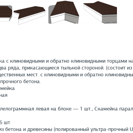
ка с клиновидными и обратно клиновидными торцами н
ва ряда, прикасающиеся тыльной стороной. (состоит из
щественных мест. с клиновидными и обратно клиновидн
прочного бетона.
амейка
ная
елограммная левая на блоке — 1 шт., Скамейка пара
 шт.
з бетона и древесины (полированный ультра-прочный U