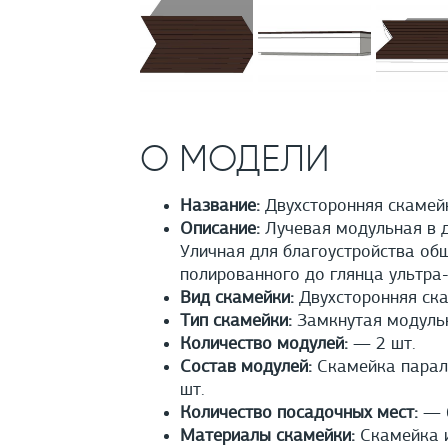
О МОДЕЛИ
Название:
Двухсторонняя скамей
Описание:
Лучевая модульная в д
Уличная для благоустройства об
полированного до глянца ультра-
Вид скамейки:
Двухсторонняя ск
Тип скамейки:
Замкнутая модуль
Количество модулей:
— 2 шт.
Состав модулей:
Скамейка паралл
шт.
Количество посадочных мест:
— 6
Материалы скамейки:
Скамейка и