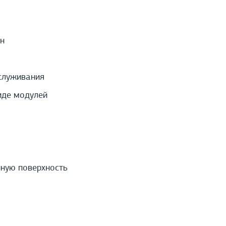
н
служивания
иде модулей
нную поверхность