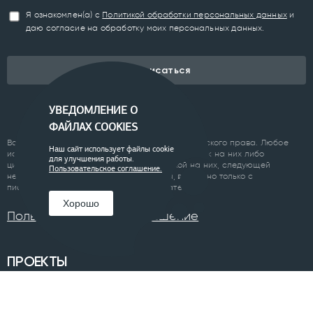
Я ознакомлен(а) с
Политикой обработки персональных данных
и
даю согласие на обработку моих персональных данных.
Подписаться
УВЕДОМЛЕНИЕ О
ФАЙЛАХ COOKIES
Все материалы сайта являются объектом авторского права. Любое
Наш сайт использует файлы cookie
использование материалов сайта, кроме ссылок на них либо
для улучшения работы.
цитирование с обязательной гиперссылкой на них, следующей
Пользовательское соглашение.
непосредственно до либо после цитаты, возможно только с
письменного разрешения правообладателя.
Хорошо
Пользовательское соглашение
ПРОЕКТЫ
Челябинск
Курган
Санкт-Петербург
Суздаль