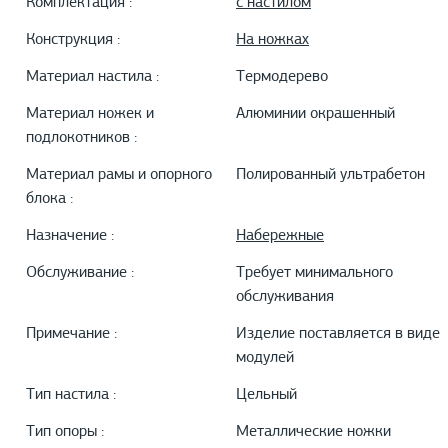
Комплектация :
с настилом
Конструкция :
На ножках
Материал настила :
Термодерево
Материал ножек и
Алюминии окрашенный
подлокотников :
Материал рамы и опорного
Полированный ультрабетон
блока :
Назначение :
Набережные
Обслуживание :
Требует минимального
обслуживания
Примечание :
Изделие поставляется в виде
модулей
Тип настила :
Цельный
Тип опоры :
Металлические ножки