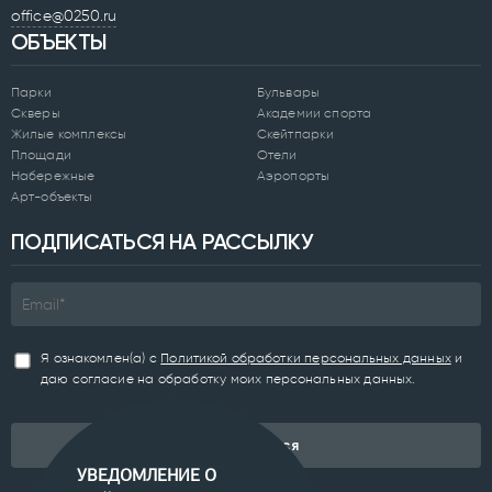
office@0250.ru
ОБЪЕКТЫ
Парки
Бульвары
Скверы
Академии спорта
Жилые комплексы
Скейтпарки
Площади
Отели
Набережные
Аэропорты
Арт-объекты
ПОДПИСАТЬСЯ НА РАССЫЛКУ
Я ознакомлен(а) с
Политикой обработки персональных данных
и
даю согласие на обработку моих персональных данных.
Подписаться
УВЕДОМЛЕНИЕ О