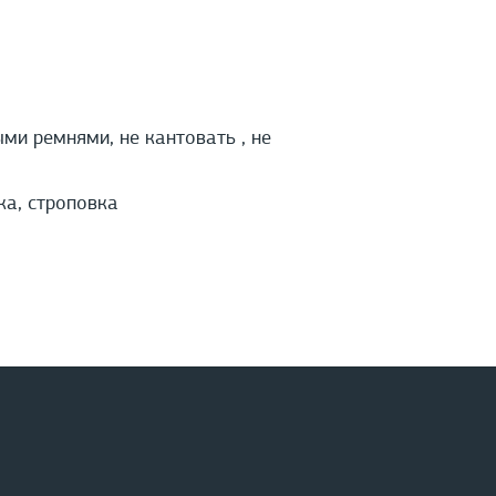
и ремнями, не кантовать , не
ка, строповка