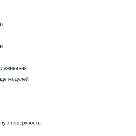
н
н
служивания
иде модулей
нную поверхность