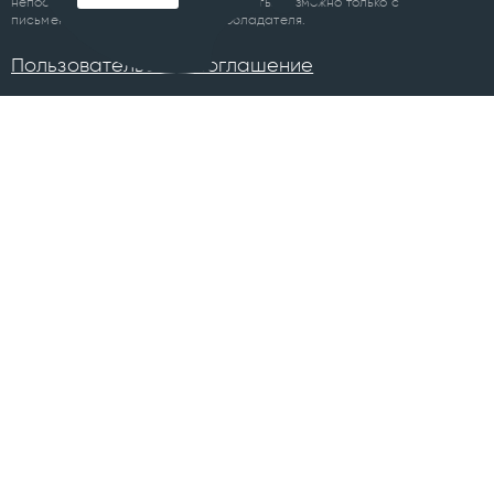
непосредственно до либо после цитаты, возможно только с
письменного разрешения правообладателя.
Пользовательское соглашение
ПРОЕКТЫ
Челябинск
Курган
Санкт-Петербург
Суздаль
Тюмень
Ханты-Мансийск
Уфа
Череповец
Москва
Архангельск
Сочи
Братск
Екатеринбург
Всего в 74 городах
Магнитогорск