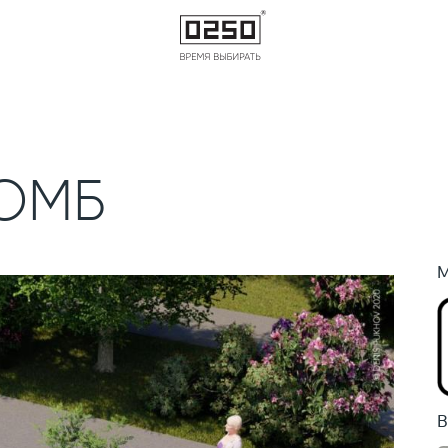
РОМБ
М
В