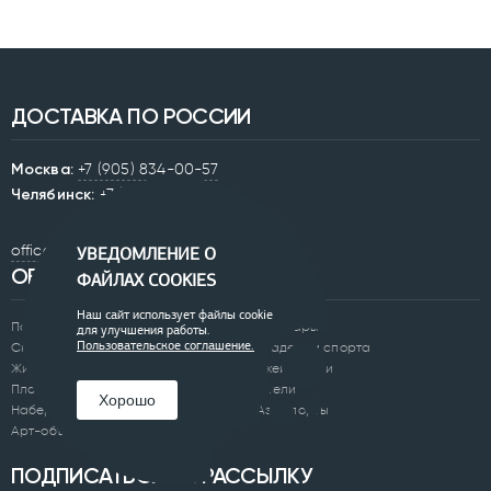
ДОСТАВКА ПО РОССИИ
Москва:
+7 (905) 834-00-57
Челябинск:
+7 (351) 200-33-42
office@0250.ru
УВЕДОМЛЕНИЕ О
ОБЪЕКТЫ
ФАЙЛАХ COOKIES
Наш сайт использует файлы cookie
Парки
Бульвары
для улучшения работы.
Скверы
Академии спорта
Пользовательское соглашение.
Жилые комплексы
Скейтпарки
Площади
Отели
Хорошо
Набережные
Аэропорты
Арт-объекты
ПОДПИСАТЬСЯ НА РАССЫЛКУ