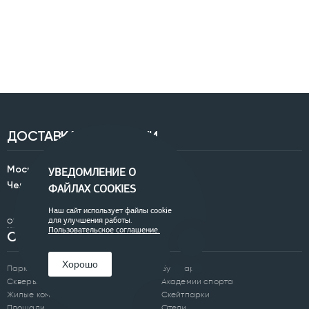
ДОСТАВКА ПО РОССИИ
Москва:
+7 (905) 834-00-57
УВЕДОМЛЕНИЕ О
Челябинск:
+7 (351) 200-33-42
ФАЙЛАХ COOKIES
Наш сайт использует файлы cookie
office@0250.ru
для улучшения работы.
Пользовательское соглашение.
ОБЪЕКТЫ
Хорошо
Парки
Бульвары
Скверы
Академии спорта
Жилые комплексы
Скейтпарки
Площади
Отели