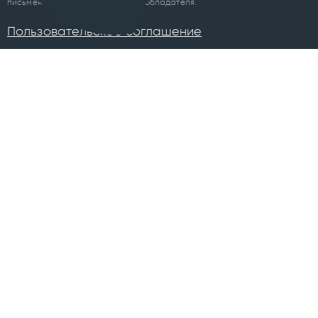
письменного разрешения правообладателя.
Пользовательское соглашение
ПРОЕКТЫ
Челябинск
Курган
Санкт-Петербург
Суздаль
Тюмень
Ханты-Мансийск
Уфа
Череповец
Москва
Архангельск
Сочи
Братск
Екатеринбург
Всего в 74 городах
Магнитогорск