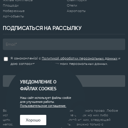
Жилые комплексы
Скейтпарки
Площади
Отели
Набережные
Аэропорты
Арт-объекты
ПОДПИСАТЬСЯ НА РАССЫЛКУ
Я ознакомлен(а) с
Политикой обработки персональных данных
и
даю согласие на обработку моих персональных данных.
Подписаться
УВЕДОМЛЕНИЕ О
ФАЙЛАХ COOKIES
Наш сайт использует файлы cookie
для улучшения работы.
Пользовательское соглашение.
Все материалы сайта являются объектом авторского права. Любое
использование материалов сайта, кроме ссылок на них либо
Хорошо
цитирование с обязательной гиперссылкой на них, следующей
непосредственно до либо после цитаты, возможно только с