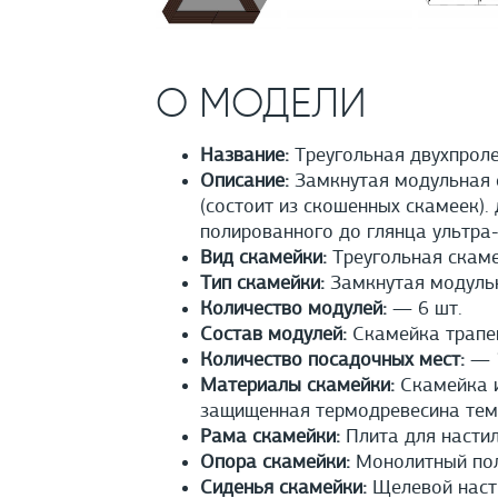
О МОДЕЛИ
Название:
Треугольная двухпроле
Описание:
Замкнутая модульная с
(состоит из скошенных скамеек).
полированного до глянца ультра-
Вид скамейки:
Треугольная скам
Тип скамейки:
Замкнутая модуль
Количество модулей:
— 6 шт.
Состав модулей:
Скамейка трапец
Количество посадочных мест:
— 1
Материалы скамейки:
Скамейка и
защищенная термодревесина тем
Рама скамейки:
Плита для настил
Опора скамейки:
Монолитный полы
Сиденья скамейки:
Щелевой насти