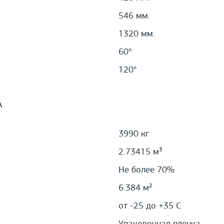
546 мм.
1320 мм.
60°
120°
А
3990 кг
2.73415 м³
Не более 70%
6.384 м²
от -25 до +35 С