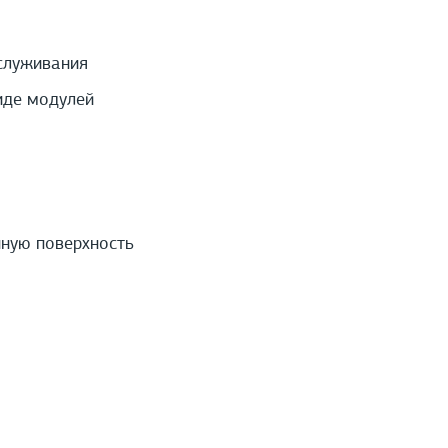
служивания
иде модулей
нную поверхность