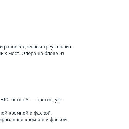
й равнобедренный треугольник.
ных мест. Опора на блоке из
HPС бетон 6 — цветов, уф-
ной кромкой и фаской.
ированной кромкой и фаской.