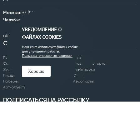
Москва:
+7 (905) 834-00-57
Челябинск:
+7 (351) 200-33-42
УВЕДОМЛЕНИЕ О
office@0250.ru
ФАЙЛАХ COOKIES
ОБЪЕКТЫ
Наш сайт использует файлы cookie
для улучшения работы.
Пользовательское соглашение.
Парки
Бульвары
Скверы
Академии спорта
Жилые комплексы
Скейтпарки
Хорошо
Площади
Отели
Набережные
Аэропорты
Арт-объекты
ПОДПИСАТЬСЯ НА РАССЫЛКУ
Я ознакомлен(а) с
Политикой обработки персональных данных
и
даю согласие на обработку моих персональных данных.