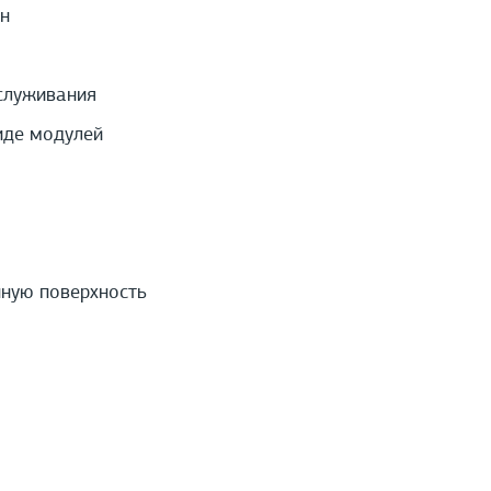
н
служивания
иде модулей
нную поверхность