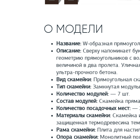
О МОДЕЛИ
Название:
W-образная прямоугол
Описание:
Сверху напоминает бу
геометрию прямоугольников с в
величиной в два пролета. Улична
ультра-прочного бетона.
Вид скамейки:
Прямоугольная ск
Тип скамейки:
Замкнутая модуль
Количество модулей:
— 7 шт.
Состав модулей:
Скамейка прямая
Количество посадочных мест:
— 2
Материалы скамейки:
Скамейка и
защищенная термодревесина тем
Рама скамейки:
Плита для настил
Опора скамейки:
Монолитный полы