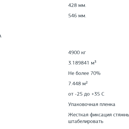
428 мм.
546 мм.
А
4900 кг
3.189841 м³
Не более 70%
7.448 м²
от -25 до +35 С
Упаковочная пленка
Жесткая фиксация стяжным
штабелировать