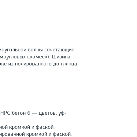
ямоугольной волны сочетающие
моугловых скамеек). Ширина
оке из полированного до глянца
HPС бетон 6 — цветов, уф-
ной кромкой и фаской.
ированной кромкой и фаской.