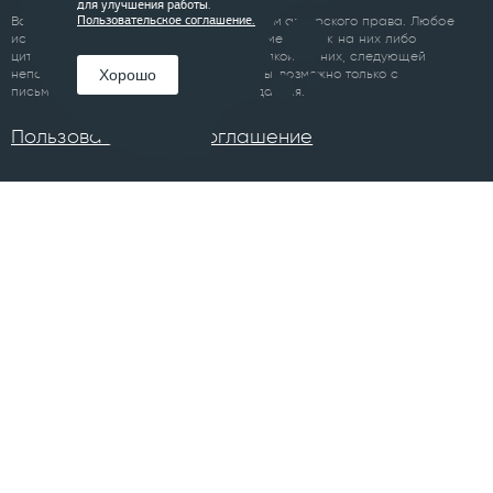
для улучшения работы.
Все материалы сайта являются объектом авторского права. Любое
Пользовательское соглашение.
использование материалов сайта, кроме ссылок на них либо
цитирование с обязательной гиперссылкой на них, следующей
Хорошо
непосредственно до либо после цитаты, возможно только с
письменного разрешения правообладателя.
Пользовательское соглашение
ПРОЕКТЫ
Челябинск
Курган
Санкт-Петербург
Суздаль
Тюмень
Ханты-Мансийск
Уфа
Череповец
Москва
Архангельск
Сочи
Братск
Екатеринбург
Всего в 74 городах
Магнитогорск