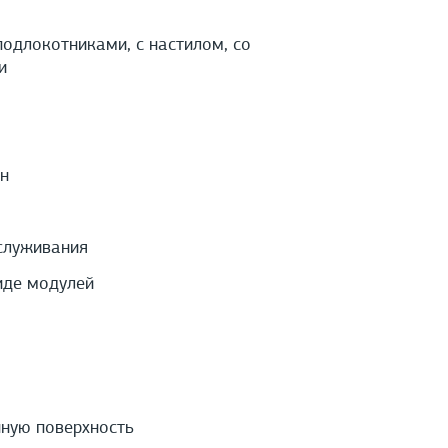
 подлокотниками, с настилом, со
и
н
служивания
иде модулей
нную поверхность