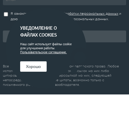
Я ознакомлен(а) с
Политикой обработки персональных данных
и
даю согласие на обработку моих персональных данных.
УВЕДОМЛЕНИЕ О
ФАЙЛАХ COOKIES
Подписаться
Наш сайт использует файлы cookie
для улучшения работы.
Пользовательское соглашение.
Хорошо
Все материалы сайта являются объектом авторского права. Любое
использование материалов сайта, кроме ссылок на них либо
цитирование с обязательной гиперссылкой на них, следующей
непосредственно до либо после цитаты, возможно только с
письменного разрешения правообладателя.
Пользовательское соглашение
ПРОЕКТЫ
Челябинск
Курган