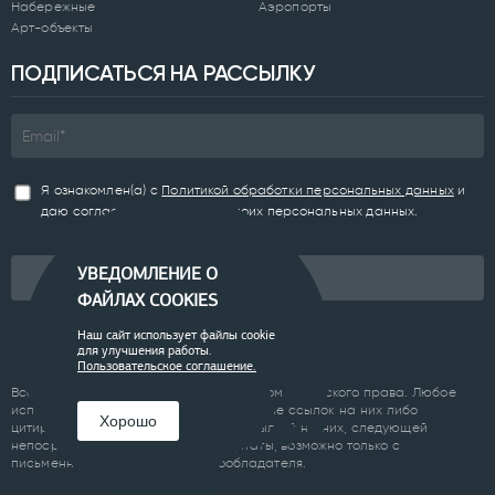
Набережные
Аэропорты
Арт-объекты
ПОДПИСАТЬСЯ НА РАССЫЛКУ
Я ознакомлен(а) с
Политикой обработки персональных данных
и
даю согласие на обработку моих персональных данных.
УВЕДОМЛЕНИЕ О
Подписаться
ФАЙЛАХ COOKIES
Наш сайт использует файлы cookie
для улучшения работы.
Пользовательское соглашение.
Все материалы сайта являются объектом авторского права. Любое
использование материалов сайта, кроме ссылок на них либо
Хорошо
цитирование с обязательной гиперссылкой на них, следующей
непосредственно до либо после цитаты, возможно только с
письменного разрешения правообладателя.